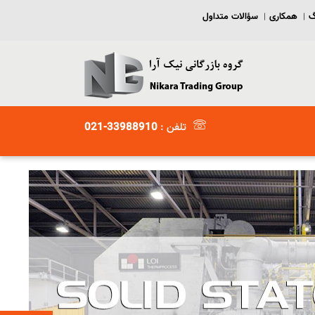
گ
همکاری
سؤالات متداول
|
|
تلفن :
33988910-021