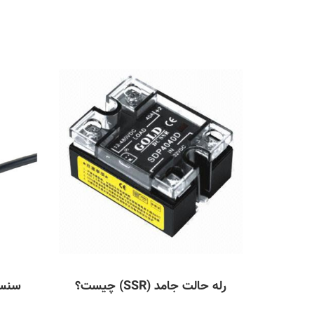
رله حالت جامد (SSR) چیست؟
سنسو