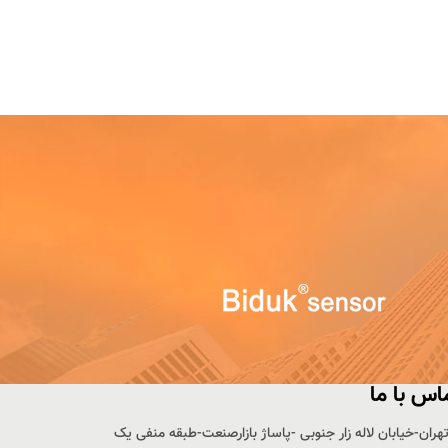
بیشتر
اس با ما
هران-خیابان لاله زار جنوبی -پاساژ بازارصنعت-طبقه منفی یک