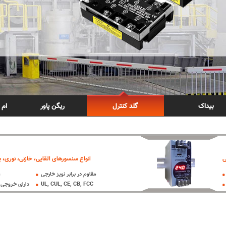
بیداک
گلد کنترل
ریگن پاور
ام 
ی
انواع سنسورهای القایی، خازنی، نوری، پ
مقاوم در برابر نویز خارجی
ع
UL, CUL, CE, CB, FCC
دارای خروجی 